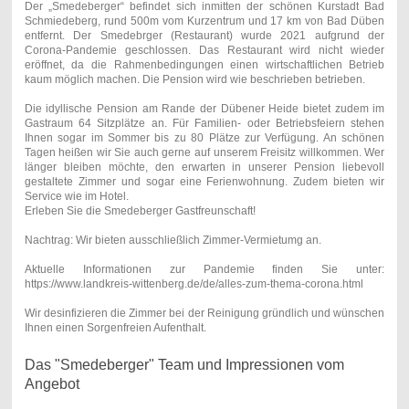
Der „Smedeberger“ befindet sich inmitten der schönen Kurstadt Bad
Schmiedeberg, rund 500m vom Kurzentrum und 17 km von Bad Düben
entfernt. Der Smedebrger (Restaurant) wurde 2021 aufgrund der
Corona-Pandemie geschlossen. Das Restaurant wird nicht wieder
eröffnet, da die Rahmenbedingungen einen wirtschaftlichen Betrieb
kaum möglich machen. Die Pension wird wie beschrieben betrieben.
Die idyllische Pension am Rande der Dübener Heide bietet zudem im
Gastraum 64 Sitzplätze an. Für Familien- oder Betriebsfeiern stehen
Ihnen sogar im Sommer bis zu 80 Plätze zur Verfügung. An schönen
Tagen heißen wir Sie auch gerne auf unserem Freisitz willkommen. Wer
länger bleiben möchte, den erwarten in unserer Pension liebevoll
gestaltete Zimmer und sogar eine Ferienwohnung. Zudem bieten wir
Service wie im Hotel.
Erleben Sie die Smedeberger Gastfreunschaft!
Nachtrag: Wir bieten ausschließlich Zimmer-Vermietumg an.
Aktuelle Informationen zur Pandemie finden Sie unter:
https://www.landkreis-wittenberg.de/de/alles-zum-thema-corona.html
Wir desinfizieren die Zimmer bei der Reinigung gründlich und wünschen
Ihnen einen Sorgenfreien Aufenthalt.
Das "Smedeberger" Team und Impressionen vom
Angebot